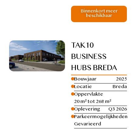
Binnenkort meer
beschikbaar
TAK10
BUSINESS
HUBS BREDA
Bouwjaar
2025
Locatie
Breda
Oppervlakte
20 m² tot 268 m²
Oplevering
Q3 2026
Parkeermogelijkheden
Gevarieerd