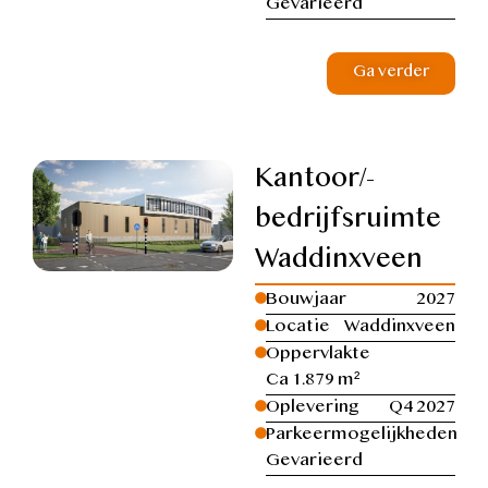
Gevarieerd
Ga verder
Kantoor/-
bedrijfsruimte
Waddinxveen
Bouwjaar
2027
Locatie
Waddinxveen
Oppervlakte
Ca 1.879 m²
Oplevering
Q4 2027
Parkeermogelijkheden
Gevarieerd