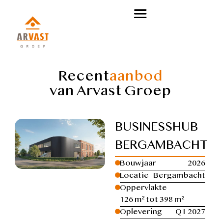
Recent
aanbod
van Arvast Groep
BUSINESSHUB
BERGAMBACHT
Bouwjaar
2026
Locatie
Bergambacht
Oppervlakte
126 m² tot 398 m²
Oplevering
Q1 2027