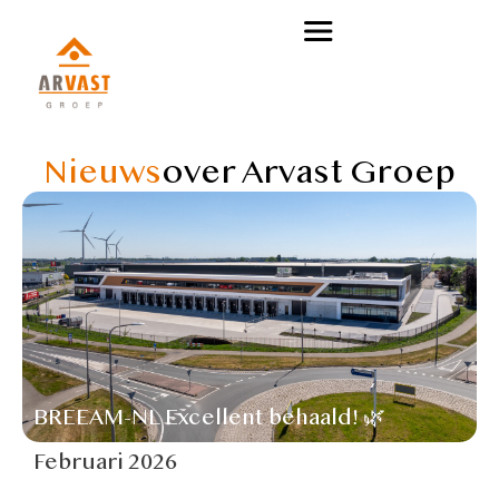
Nieuws
over Arvast Groep
BREEAM-NL Excellent behaald! 🌿
Februari 2026