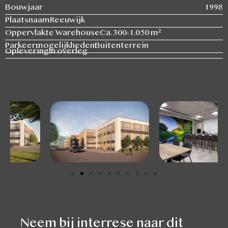
Bouwjaar
1998
Plaatsnaam
Reeuwijk
Oppervlakte Warehouse
Ca. 300-1.050 m²
Parkeermogelijkheden
Buitenterrein
Oplevering
In overleg
Neem bij interrese naar dit