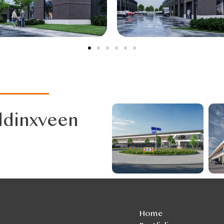
ddinxveen
Home