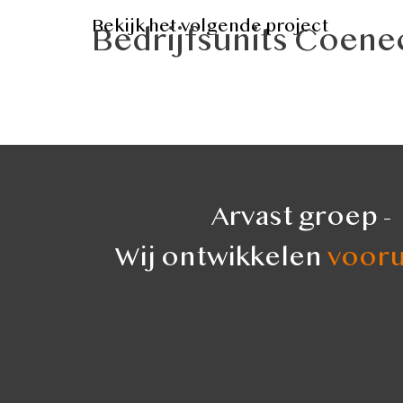
Bekijk het volgende project
Bedrijfsunits Coen
Arvast groep -
Wij ontwikkelen
vooru