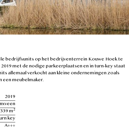
le bedrijfsunits op het bedrijventerrein Kouwe Hoek te
 2019 met de nodige parkeerplaatsen en in turn-key staat
units allemaal verkocht aan kleine ondernemingen zoals
en een meubelmaker.
2019
nxveen
2
/339 m
urn key
A+++