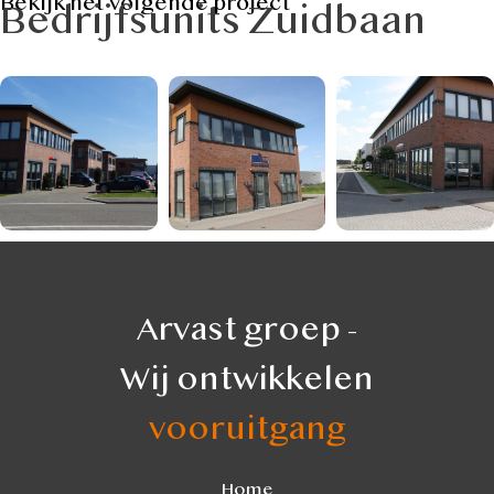
Bekijk het volgende project
Bedrijfsunits Zuidbaan
Arvast groep -
Wij ontwikkelen
vooruitgang
Home