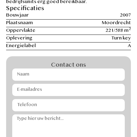
bedrijfsunits erg goed bereikbaar.
Specificaties
Bouwjaar
2007
Plaatsnaam
Moordrecht
2
Oppervlakte
221/588 m
Oplevering
Turn key
Energielabel
A
Contact ons