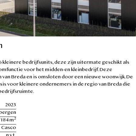
n
leinere bedrijfsunits, deze zijn uitermate geschikt als
mfunctie voor het midden-en kleinbedrijf. Deze
n van Breda en is omsloten door een nieuwe woonwijk. De
is voor kleinere ondernemers in de regio van Breda die
bedrijfsruimte.
2023
sbergen
2
/184 m
Casco
n.v.t.