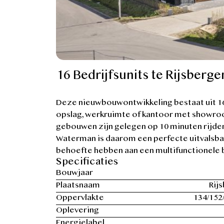
16 Bedrijfsunits te Rijsberge
Deze nieuwbouwontwikkeling bestaat uit 16 k
opslag, werkruimte of kantoor met showroo
gebouwen zijn gelegen op 10 minuten rijde
Waterman is daarom een perfecte uitvalsbas
behoefte hebben aan een multifunctionele 
Specificaties
Bouwjaar
Plaatsnaam
Rij
Oppervlakte
134/152
Oplevering
Energielabel