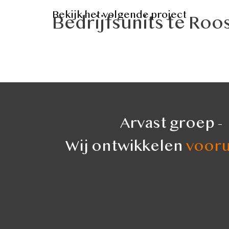
Bekijk het volgende project
Bedrijfsunits te Roo
Arvast groep -
Wij ontwikkelen
vooru