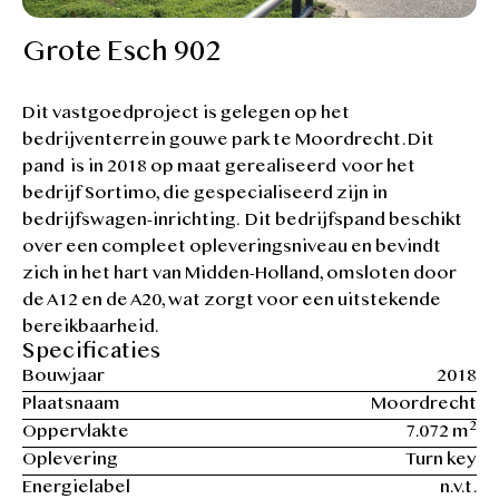
Grote Esch 902
Dit vastgoedproject is gelegen op het
bedrijventerrein gouwe park te Moordrecht. Dit
pand is in 2018 op maat gerealiseerd voor het
bedrijf Sortimo, die gespecialiseerd zijn in
bedrijfswagen-inrichting. Dit bedrijfspand beschikt
over een compleet opleveringsniveau en bevindt
zich in het hart van Midden-Holland, omsloten door
de A12 en de A20, wat zorgt voor een uitstekende
bereikbaarheid.
Specificaties
Bouwjaar
2018
Plaatsnaam
Moordrecht
2
Oppervlakte
7.072 m
Oplevering
Turn key
Energielabel
n.v.t.