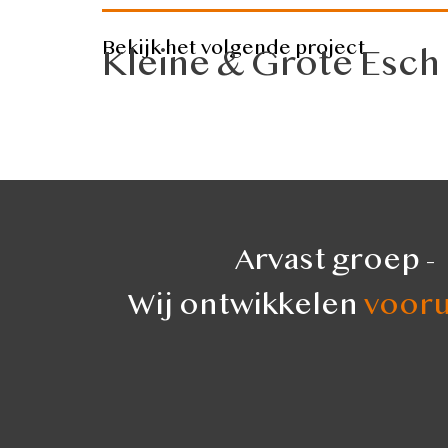
Bekijk het volgende project
Kleine & Grote Esch
Arvast groep -
Wij ontwikkelen
vooru